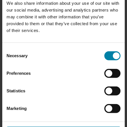
We also share information about your use of our site with
affärsmässigt. Den erfarenheten har
our social media, advertising and analytics partners who
gjort oss till en bättre affärspartner.
may combine it with other information that you’ve
Samtidigt har vi under det senaste året
provided to them or that they’ve collected from your use
investerat i Repair2Care – vår
of their services.
internationella kommunikationsplattform
– och förberett den så att den inte bara
Consent
ska fungera som vår röst, utan också
Necessary
Selection
som ett kraftfullt verktyg för våra kunder
och samarbetspartner i deras egen
kommunikation med slutkunderna.
Preferences
Nu är vi redo för nästa kapitel.
Statistics
Vi stänger verkstaden och omvandlar
våra lokaler på Nibevej 4 i Aalborg till
Marketing
något vi har sett fram emot länge: ett
modernt HBC-showroom och ett
internationellt utbildningscenter – en