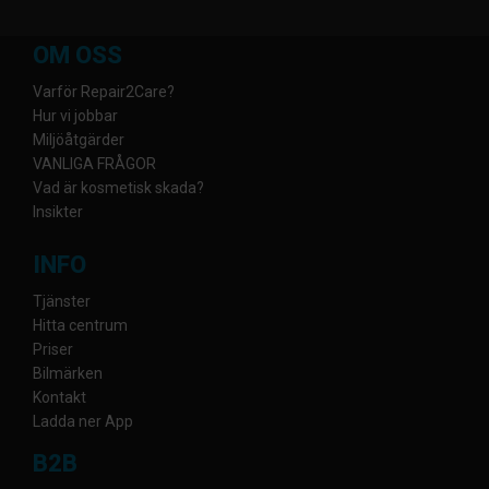
OM OSS
Varför Repair2Care?
Hur vi jobbar
Miljöåtgärder
VANLIGA FRÅGOR
Vad är kosmetisk skada?
Insikter
INFO
Tjänster
Hitta centrum
Priser
Bilmärken
Kontakt
Ladda ner App
B2B