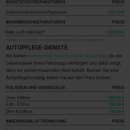
KUNSTSTOFFREPARATUREN
PREIS
Gebrochenes Kunststoffgehäuse
235,00 €
WOHNWAGENREPARATUREN
PREIS
Delle, Loch oder Riss*
1.250,00 €
*Dieser Service wird nur in ausgewählten Zentren angeboten.
AUTOPFLEGE-DIENSTE
Wir bieten
hochwertige professionelle Autopflege
die die
Lebensdauer Ihres Fahrzeugs verlängert und dafür sorgt,
dass es seinen maximalen Wert behält. Buchen Sie eine
Autopflegeleistung, indem Sie auf den Preis klicken.
POLIEREN UND VERSIEGELN
PREIS
Unter 4 Meter
450,00 €
4.00 - 4.50 m.
550,00 €
Über 4,5 Meter
750,00 €
INNENRAUMLUFTREINIGUNG
PREIS