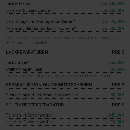
Lackiertes Rad
von
180,00 €
Diamant-Schleifscheibe
von
250,00 €
Demontage und Montage von Reifen*
von
30,00 €
Bemalung der Diamantschliffscheibe*
von
85,00 €
*Kann auf den Preis aufgeschlagen werden, wenn dies zur Durchführung
der Reparatur erforderlich ist
LACKREPARATUREN
PREIS
Lackkratzer*
360,00 €
Steinschlag im Lack
95,00 €
*auf der gleichen Platte. Der Preis beinhaltet keine Restaurierung
REPARATUR VON WINDSCHUTZSCHEIBEN
PREIS
Steinschlag auf der Windschutzscheibe
50,00 €
SCHEINWERFERREPARATUR
PREIS
Polieren - 1 Scheinwerfer
145,00 €
Polieren - 2 Scheinwerfer
215,00 €