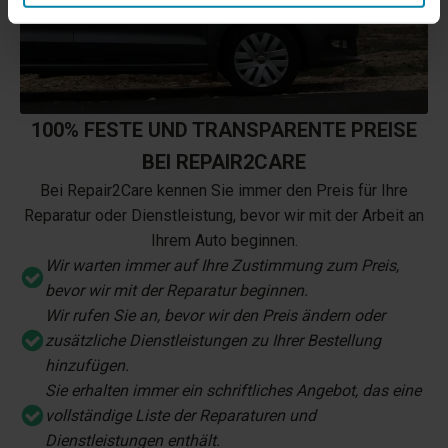
100% FESTE UND TRANSPARENTE PREISE
BEI REPAIR2CARE
Bei Repair2Care kennen Sie immer den Preis für Ihre
Reparatur oder Dienstleistung, bevor wir mit der Arbeit an
Ihrem Auto beginnen.
Wir warten immer auf Ihre Zustimmung zum Preis,
bevor wir mit der Reparatur beginnen.
Wir rufen Sie an, bevor wir den Preis ändern oder
zusätzliche Dienstleistungen zu Ihrer Bestellung
hinzufügen.
Sie erhalten immer ein schriftliches Angebot, das eine
vollständige Liste der Reparaturen und
Dienstleistungen enthält.