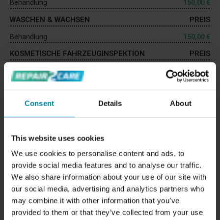
Behandlung
150,00 €
WASCHEN & WACHSEN
PREIS
Behandlung
150,00 €
KOSMETISCHE FAHRZEUGINSPEKTION
PREIS
360º-Inspektion
35,00 €
ZUSÄTZLICHE DIENSTLEISTUNGEN
Wir bieten an
Ihr geleastes Auto vor der Rückgabe
Consent
Details
About
inspizieren
. Dieser Service umfasst eine 360°-Inspektion
des Fahrzeugs von innen und außen sowie ein Angebot für
die Reparaturen, die vor der Leasingrückgabe durchgeführt
This website uses cookies
werden müssen. Buchen Sie eine Leasinginspektion,
We use cookies to personalise content and ads, to
indem Sie auf den Preis klicken.
provide social media features and to analyse our traffic.
We also share information about your use of our site with
LEASING AUFBEREITUNG
PREIS
our social media, advertising and analytics partners who
360º-Inspektion des Leasingfahrzeugs
35,00 €
may combine it with other information that you’ve
provided to them or that they’ve collected from your use