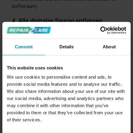
Kofferraum).
4. Alle digitalen Spuren entfernen
Es ist wichtig, dass Sie alle digitalen Spuren aus
dem Fahrzeug entfernen, einschließlich der
Bluetooth-Verbindung, und die Einstellungen des
Consent
Details
About
Fahrzeugs zurücksetzen.
Auf diese Weise wird das Auto zurückgesetzt und
This website uses cookies
ist bereit für einen neuen Besitzer.
We use cookies to personalise content and ads, to
Die häufigsten Schäden an einem
provide social media features and to analyse our traffic.
We also share information about your use of our site with
geleasten Auto
our social media, advertising and analytics partners who
Die
Die häufigsten Schäden an einem geleasten
may combine it with other information that you’ve
Auto
die Sie am Ende bezahlen müssen, wenn Ihr
provided to them or that they’ve collected from your use
Mietvertrag endet:
of their services.
Größere und kleinere Beulen