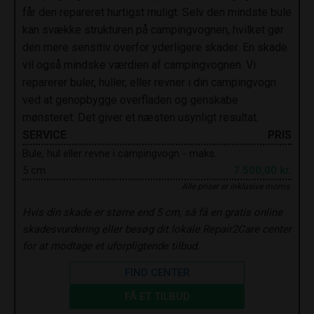
får den repareret hurtigst muligt. Selv den mindste bule
kan svække strukturen på campingvognen, hvilket gør
den mere sensitiv overfor yderligere skader. En skade
vil også mindske værdien af campingvognen. Vi
reparerer buler, huller, eller revner i din campingvogn
ved at genopbygge overfladen og genskabe
mønsteret. Det giver et næsten usynligt resultat.
SERVICE
PRIS
Bule, hul eller revne i campingvogn - maks.
5 cm
7.500,00 kr.
Alle priser er inklusive moms.
Hvis din skade er større end 5 cm, så få en gratis online
skadesvurdering eller besøg dit lokale Repair2Care center
for at modtage et uforpligtende tilbud.
FIND CENTER
FÅ ET TILBUD