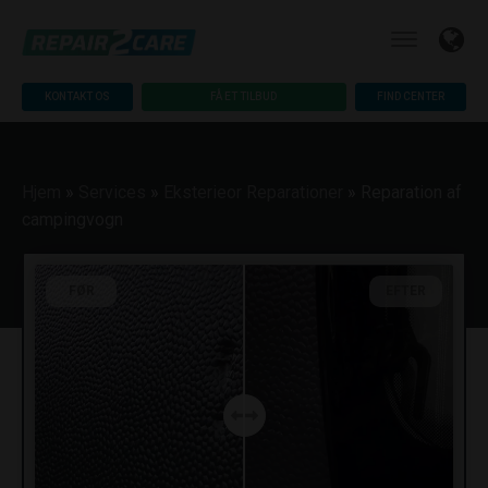
KONTAKT OS
FÅ ET TILBUD
FIND CENTER
Hjem
»
Services
»
Eksterieor Reparationer
»
Reparation af
campingvogn
FØR
EFTER