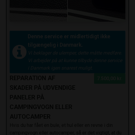
Denne service er midlertidigt ikke
tilgængelig i Danmark.
Vi beklager de ulemper, dette måtte medføre.
Vi arbejder på at kunne tilbyde denne service
i Danmark igen snarest muligt.
REPARATION AF
7.500,00 kr.
SKADER PÅ UDVENDIGE
PANELER PÅ
CAMPINGVOGN ELLER
AUTOCAMPER
Hvis du har fået en bule, et hul eller en revne i din
campingvogn eller autocamper, så er det vigtigt, at du