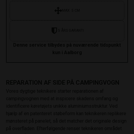
MAX. 5 CM
5 ÅRS GARANTI
Denne service tilbydes på nuværende tidspunkt
kun i Aalborg
REPARATION AF SIDE PÅ CAMPINGVOGN
Vores dygtige teknikere starter reparationen af
campingvognen med at inspicere skadens omfang og
identificere køretøjets unikke aluminiumsstruktur. Ved
hjælp af en patenteret støbeform kan teknikeren replikere
mønsteret på panelet, så det matcher det originale design
på overfladen. Efterfølgende renser teknikeren området