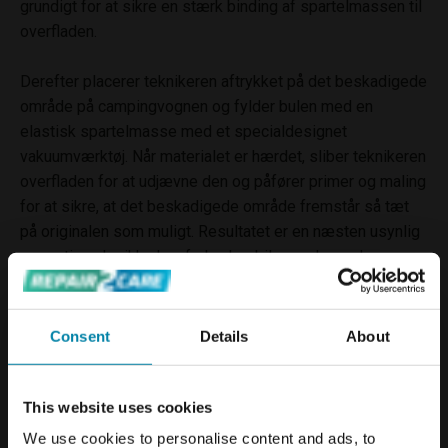
grundigt for at sikre en stærk binding af spartelmassen til
overfladen.
Derefter placerer teknikeren aftrykket på det beskadigede
område på campingvognen og fylder bulen med en
elastisk spartelmasse med et specialdesignet
vakuumværktøj. Når materialet er hærdet, sliber teknikeren
overfladen for at udjævne den og påfører primer og maling
for at sikre, at det beskadigede område fremstår så tæt
på originalen som muligt. Resultatet er en næsten usynlig
reparation, der ikke kun forbedrer bilens udseende og
værdi på kort sigt, men også forebygger dyre skader på
længere sigt.
Consent
Details
About
This website uses cookies
We use cookies to personalise content and ads, to