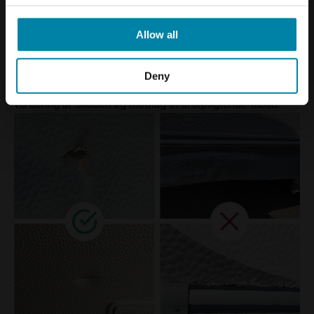
endnu større skade, og du risikerer at skaden bliver så
omfattende, at den ikke længere er mulig at reparere.
Allow all
Er du usikker på, om din skade kan repareres? Kontakt da
Deny
dit lokale Repair2Care-center for at få en professionel
vurdering af skaden og modtag et uforpligtende tilbud.