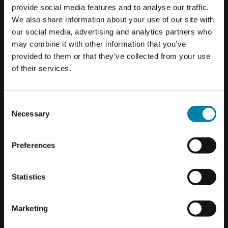
provide social media features and to analyse our traffic.
We also share information about your use of our site with
our social media, advertising and analytics partners who
KUN MULIGT I UDVALGTE
may combine it with other information that you’ve
provided to them or that they’ve collected from your use
CENTRE
of their services.
Vær opmærksom på, at reparationer
CAMPINGVOGN REPARATION - HVILKE
af campingvogne og autocampere
Consent
TYPE SKADER KAN REPARERES?
Necessary
kun er tilgængelig i Aalborg på
Selection
Vi reparerer buler, huller og revner, der er mindre end 5 cm
nuværende tidpunkt
fra kanten af campingvognen. Er skaden større end 5 cm,
Preferences
kigger vi gerne på skadens omfang og vurderer i samme
forbindelse om vi kan reparere skaden og få et flot
OK
resultat.
Statistics
Særligt vigtigt er det, at få repareret huller eller revner
Marketing
hurtigst muligt, fordi du risikerer, at fugt eller vand trænger
ind i siden på campingvognen. Vand og fugt forårsager