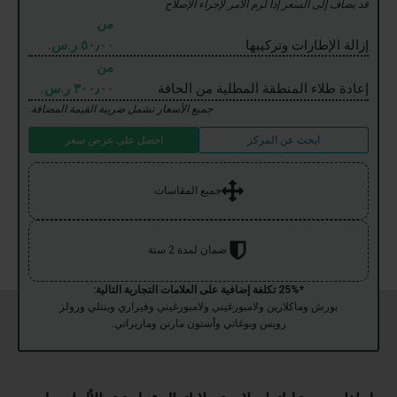
قد يضاف إلى السعر إذا لزم الأمر لإجراء الإصلاح
من
إزالة الإطارات وتركيبها
٥٠٫٠٠ ر.س.‏
من
إعادة طلاء المنطقة المطلية من الحافة
٣٠٠٫٠٠ ر.س.‏
جميع الأسعار تشمل ضريبة القيمة المضافة.
ابحث عن المركز
احصل على عرض سعر
جميع المقاسات
ضمان لمدة 2 سنة
*25% تكلفة إضافية على العلامات التجارية التالية:
بورش وماكلارين ولامبورغيني ولامبورغيني وفيراري وبنتلي ورولز
رويس وبوغاتي وأستون مارتن ومازيراتي.