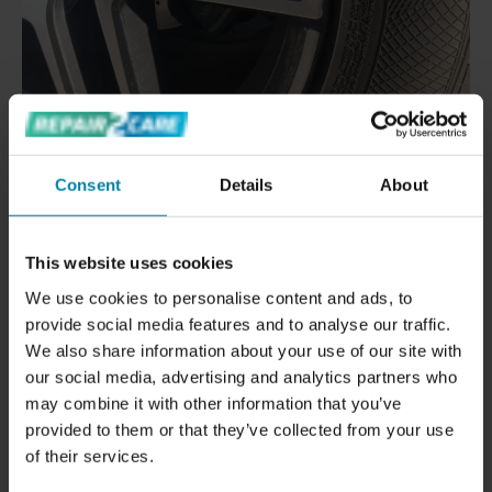
لماذا تحتاج إلى قطع الألماس على الجنوط؟
Consent
Details
About
أحد الأسباب المعتادة التي تجعلك تحتاج إلى قطع ماسي على
جنوطك هو إذا كنت قد خدشت جنوطك بطريقة ما. ربما تكون قد
This website uses cookies
اقتربت كثيراً من الرصيف وخدشت جنوط سيارتك، أو ربما تكون
قد خدشتها بطريقة أخرى.
We use cookies to personalise content and ads, to
provide social media features and to analyse our traffic.
عادةً ما تكون الجنوط المقطوعة بالألماس أكثر عرضة للتلف
We also share information about your use of our site with
لأن الألمنيوم مكشوف جداً. فمجرد تلف واحد فقط يكون واضحاً
our social media, advertising and analytics partners who
جداً على السطح الشبيه بالمرآة. ولحسن الحظ، يمكن إصلاح
may combine it with other information that you’ve
الأضرار مثل الخدوش أو الخدوش العميقة عن طريق قطع طبقة
provided to them or that they’ve collected from your use
رقيقة من سطح الحافة، واستعادة سطح الألمنيوم الذي يشبه
of their services.
المرآة.