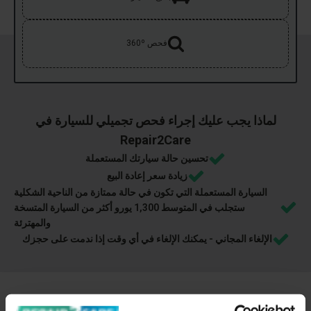
فحص 360º
لماذا يجب عليك إجراء فحص تجميلي للسيارة في
Repair2Care
تحسين حالة سيارتك المستعملة
زيادة سعر إعادة البيع
السيارة المستعملة التي تكون في حالة ممتازة من الناحية الشكلية
ستجلب في المتوسط 1,300 يورو أكثر من السيارة المتسخة
والمهترئة
الإلغاء المجاني - يمكنك الإلغاء في أي وقت إذا ندمت على حجزك