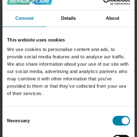
ماذا يشمل الفحص التجميلي ؟
نقوم بفحص سيارتك بحثا عن الأضرار في الداخل و الخارج و نعد
Consent
Details
About
عرضا بسعر تابث على الإصلاح المحتمل
سيقوم فريقنا من الفنيين ذوي الخبرة بفحص شامل للجزء
This website uses cookies
الداخلي و الخارجي لسيارتك. من الطلاء و هيكل السيارة إلى
We use cookies to personalise content and ads, to
المقاعد و الدعاسات .سوف نتحقق من أي علامات تلف او تتأكل
provide social media features and to analyse our traffic.
. و نزودك بتقرير مفصل عن النتا~ج التي و صلنا إليها
We also share information about your use of our site with
our social media, advertising and analytics partners who
سيتم خصم سعر الفحص من الفاتورة إذا قمت بإجراء حجز بناء
may combine it with other information that you’ve
على الفحص
provided to them or that they’ve collected from your use
الأسعار تتبع قائمة أسعار ثابثة لدينا
of their services.
Consent
Necessary
Selection